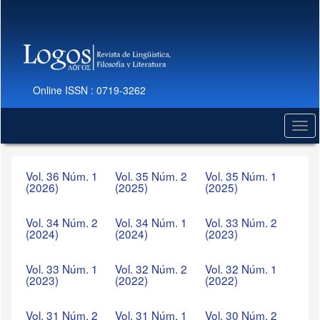
Salto
rápido
al
contenido
de
la
Online ISSN : 0719-3262
página
Navegación
Principal
Togg
Contenido
navi
principal
Barra
Vol. 36 Núm. 1
Vol. 35 Núm. 2
Vol. 35 Núm. 1
lateral
(2026)
(2025)
(2025)
Vol. 34 Núm. 2
Vol. 34 Núm. 1
Vol. 33 Núm. 2
(2024)
(2024)
(2023)
Vol. 33 Núm. 1
Vol. 32 Núm. 2
Vol. 32 Núm. 1
(2023)
(2022)
(2022)
Vol. 31 Núm. 2
Vol. 31 Núm. 1
Vol. 30 Núm. 2