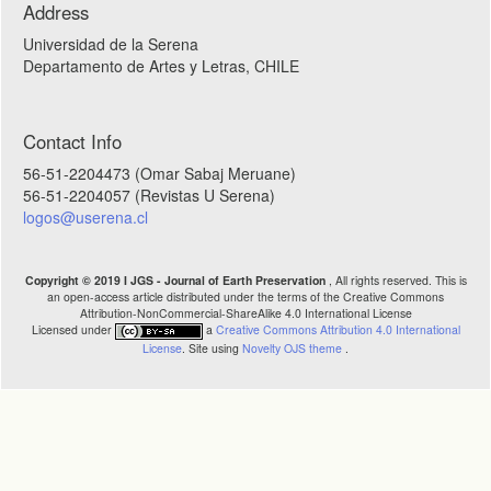
Address
Universidad de la Serena
Departamento de Artes y Letras
, CHILE
Contact Info
56-51-2204473
(
Omar Sabaj Meruane
)
56-51-2204057
(
Revistas U Serena
)
logos@userena.cl
Copyright © 2019 I JGS - Journal of Earth Preservation
, All rights reserved. This is
an open-access article distributed under the terms of the Creative Commons
Attribution-NonCommercial-ShareAlike 4.0 International License
Licensed under
a
Creative Commons Attribution 4.0 International
License
. Site using
Novelty OJS theme
.