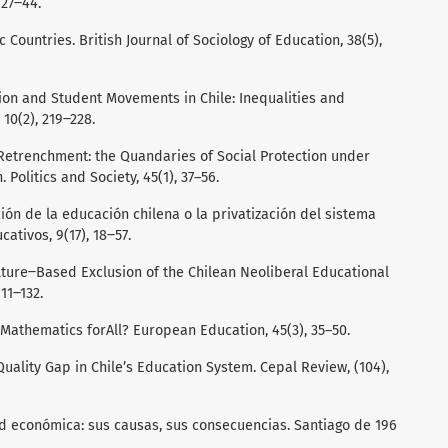
 27‒44.
c Countries. British Journal of Sociology of Education, 38(5),
tion and Student Movements in Chile: Inequalities and
 10(2), 219‒228.
 of Retrenchment: the Quandaries of Social Protection under
. Politics and Society, 45(1), 37–56.
ación de la educación chilena o la privatización del sistema
ativos, 9(17), 18‒57.
ulture‒Based Exclusion of the Chilean Neoliberal Educational
11‒132.
y: Mathematics forAll? European Education, 45(3), 35–50.
e Quality Gap in Chile’s Education System. Cepal Review, (104),
dad económica: sus causas, sus consecuencias. Santiago de 196