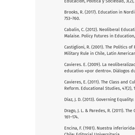
Educación, Política y Sociedad, 3(2),
Brooks, R. (2017). Education in Nordi
753‒760.
Cabalin, C. (2012). Neoliberal Educa
Malaise. Policy Futures in Education,
Castiglioni, R. (2001). The Politics
Military Rule in Chile, Latin American
Cavieres. E. (2009). La neoliberaliz
educativo «por dentro». Diálogos duc
Cavieres, E. (2011). The Class and C
Reform. Educational Studies, 47(2), 1
Díaz, J. D. (2013). Governing Equalit
Drago, J. L. & Paredes, R. (2011). Th
161‒174.
Encina, F. (1981). Nuestra inferiori
Chile: Editorial Universitaria