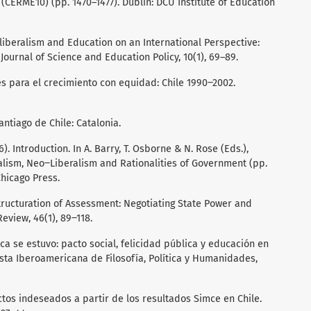
CERME10) (pp. 1470–1477). Dublin: DCU Institute of Education
oliberalism and Education on an International Perspective:
 Journal of Science and Education Policy, 10(1), 69–89.
iales para el crecimiento con equidad: Chile 1990‒2002.
Santiago de Chile: Catalonia.
6). Introduction. In A. Barry, T. Osborne & N. Rose (Eds.),
ralism, Neo‒Liberalism and Rationalities of Government (pp.
Chicago Press.
 Structuration of Assessment: Negotiating State Power and
eview, 46(1), 89‒118.
nca se estuvo: pacto social, felicidad pública y educación en
vista Iberoamericana de Filosofía, Política y Humanidades,
Efectos indeseados a partir de los resultados Simce en Chile.