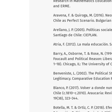
Research in Mathematics Education (
and ERME.
Aravena, F. & Quiroga, M. (2016). Ne
Chile as Perfect Scenario. Bulgarian
Arellano, J. P. (2005). Políticas soc
Santiago de Chile: CIEPLAN.
Atria, F. (2012). La mala educación. 
Barry, A., Osborne, T. & Rose, N. (199
Foucault and Political Reason: Libe
1‒18). Chicago, IL: The University of 
Benveniste, L. (2002). The Political
Legitimacy. Comparative Education R
Blanco, P. (2017). Volver a donde nu
Chile (c.1810‒c.2010). Araucaria: Re
19(38), 323‒344.
Botella, M. T. & Ortíz, C. P. (2018). 