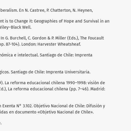
iberalism. En N. Castree, P. Chatterton, N. Heynen,
int is to Change it: Geographies of Hope and Survival in an
Wiley‒Black Well.
In G. Burchell, C. Gordon & P. Miller (Eds.), The Foucault
(pp. 87-104). London: Harvester Wheatsheaf.
nómica e intelectual. Santiago de Chile: Imprenta
icos. Santiago de Chile: Imprenta Universitaria.
99). La reforma educacional chilena 1990‒1998: visión de
Ed.), La reforma educacional chilena (pp. 7‒46). Madrid:
n Exenta N° 3.102. Objetivo Nacional de Chile: Difusión y
idas en documento «Objetivo Nacional de Chile».
.