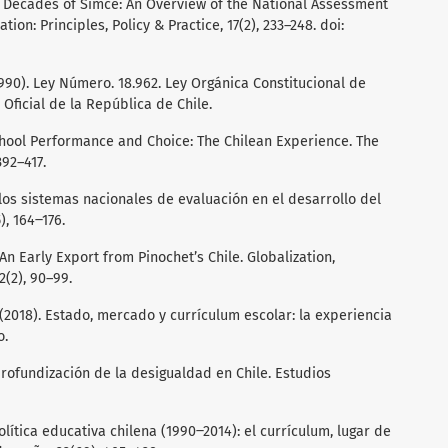
wo Decades of Simce: An Overview of the National Assessment
ion: Principles, Policy & Practice, 17(2), 233–248. doi:
1990). Ley Número. 18.962. Ley Orgánica Constitucional de
 Oficial de la República de Chile.
School Performance and Choice: The Chilean Experience. The
392–417.
 los sistemas nacionales de evaluación en el desarrollo del
), 164‒176.
 An Early Export from Pinochet’s Chile. Globalization,
2(2), 90–99.
 (2018). Estado, mercado y currículum escolar: la experiencia
o.
 profundización de la desigualdad en Chile. Estudios
política educativa chilena (1990‒2014): el currículum, lugar de