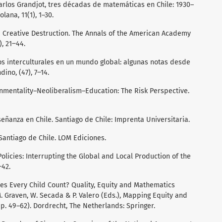
. Carlos Grandjot, tres décadas de matemáticas en Chile: 1930–
lana, 11(1), 1–30.
 a Creative Destruction. The Annals of the American Academy
), 21‒44.
os interculturales en un mundo global: algunas notas desde
dino, (47), 7‒14.
ernmentality–Neoliberalism–Education: The Risk Perspective.
nseñanza en Chile. Santiago de Chile: Imprenta Universitaria.
. Santiago de Chile. LOM Ediciones.
Policies: Interrupting the Global and Local Production of the
‒42.
Does Every Child Count? Quality, Equity and Mathematics
M. Graven, W. Secada & P. Valero (Eds.), Mapping Equity and
p. 49–62). Dordrecht, The Netherlands: Springer.