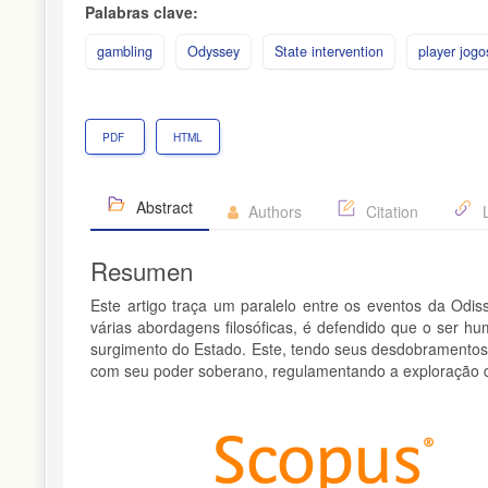
del
Palabras clave:
artículo
gambling
Odyssey
State intervention
player jogo
PDF
HTML
Abstract
Authors
Citation
L
Resumen
Este artigo traça um paralelo entre os eventos da Odiss
várias abordagens filosóficas, é defendido que o ser h
surgimento do Estado. Este, tendo seus desdobramentos 
com seu poder soberano, regulamentando a exploração d
Detalles
del
artículo