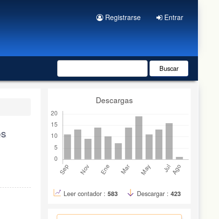
Registrarse
Entrar
Buscar
Descargas
os
Leer contador :
583
Descargar :
423