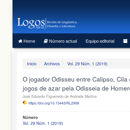
Salto
rápido
al
contenido
de
la
página
Home
Número actual
Equipo editorial
Navegación
Principal
Contenido
principal
Inicio
Archivos
Vol. 29 Núm. 1 (2019)
Barra
lateral
O jogador Odisseu entre Calipso, Cila
jogos de azar pela Odisseia de Homer
José Eduardo Figueiredo de Andrade Martins
https://doi.org/10.15443/RL2906
Barra
Número
lateral
Vol. 29 Núm. 1 (2019)