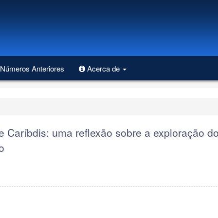
Números Anteriores
Acerca de
 e Caríbdis: uma reflexão sobre a exploração d
o