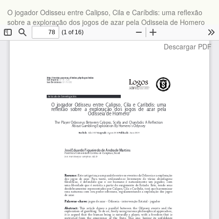
Volver
O jogador Odisseu entre Calipso, Cila e Caríbdis: uma reflexão
a
sobre a exploração dos jogos de azar pela Odisseia de Homero
los
detalles
del
Descargar
Descargar PDF
artículo