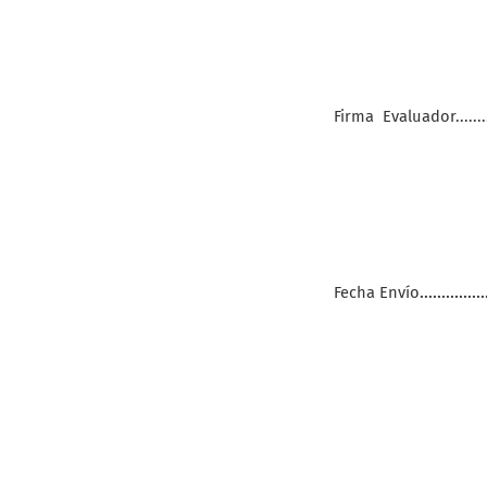
Firma
Evaluador.............
..............
Fecha Envío