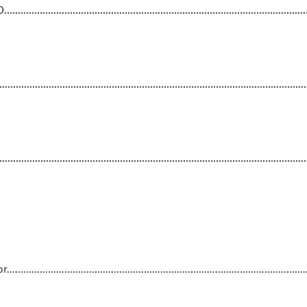
....................................................................................................
................................................................................................................
................................................................................................................
...................................................................................................