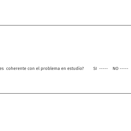
es
coherente con el problema en estudio?
SI
-----
NO -----