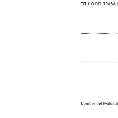
TITULO DEL TRABAJO.............
...................................
...................................
Nombre del Evaluador...........