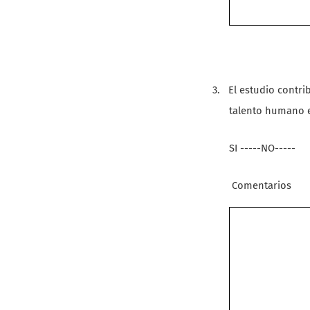
3.
El estudio contri
talento humano 
SI -----NO-----
Comentarios