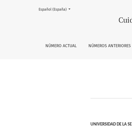
Cambiar el idioma. El actual es:
Español (España)
Pauta Evaluación
Cui
NÚMERO ACTUAL
NÚMEROS ANTERIORES
UNIVERSIDAD DE LA S