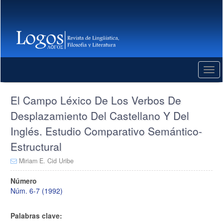
Salto
rápido
al
contenido
de
la
página
Togg
Navegación
navi
Principal
Contenido
El Campo Léxico De Los Verbos De
principal
Desplazamiento Del Castellano Y Del
Barra
lateral
Inglés. Estudio Comparativo Semántico-
Estructural
Miriam E. Cid Uribe
Barra
Número
lateral
Núm. 6-7 (1992)
del
artículo
Palabras clave: