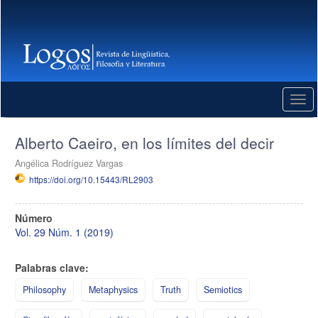
Salto
rápido
al
contenido
de
la
página
Togg
Navegación
navi
Principal
Contenido
Alberto Caeiro, en los límites del decir
principal
Barra
Angélica Rodríguez Vargas
lateral
https://doi.org/10.15443/RL2903
Barra
Número
lateral
Vol. 29 Núm. 1 (2019)
del
artículo
Palabras clave:
Philosophy
Metaphysics
Truth
Semiotics