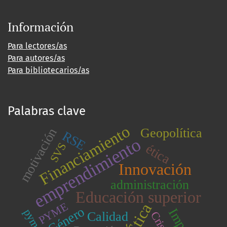
Información
Para lectores/as
Para autores/as
Para bibliotecarios/as
Palabras clave
Financiamiento
Geopolítica
motivación
RSE
emprendimiento
SVS
ética
Innovación
administración
Educación superior
PYME
Ética
Género
pymes
Calidad
Crisis