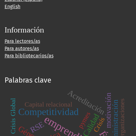
English
Información
Para lectores/as
Para autores/as
Para bibliotecarios/as
Palabras clave
Acreditación
motivación
Crisis Global
Organizaciones
administración
Capital relacional
Competitividad
pymes
Calidad
Crisis
RSE
Género