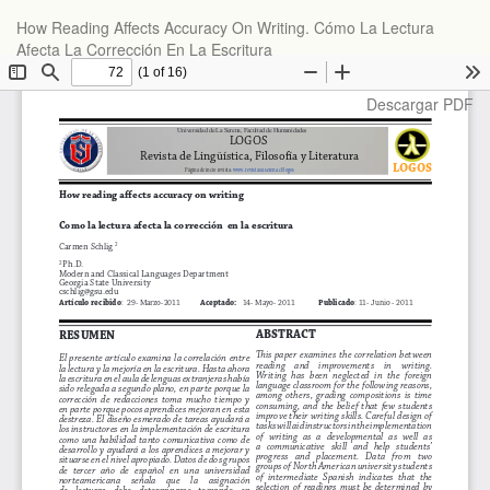
Volver
How Reading Affects Accuracy On Writing. Cómo La Lectura
a
Afecta La Corrección En La Escritura
los
detalles
del
Descargar
Descargar PDF
artículo