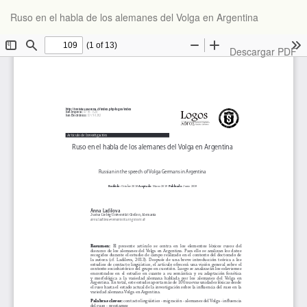
Volver
Ruso en el habla de los alemanes del Volga en Argentina
a
los
detalles
Descargar
Descargar PDF
del
artículo